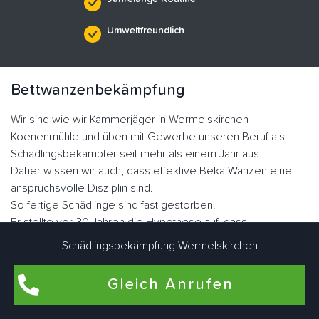
Umweltfreundlich
Bettwanzenbekämpfung
Wir sind wie wir Kammerjäger in Wermelskirchen
Koenenmühle und üben mit Gewerbe unseren Beruf als
Schädlingsbekämpfer seit mehr als einem Jahr aus.
Daher wissen wir auch, dass effektive Beka-Wanzen eine
anspruchsvolle Disziplin sind.
So fertige Schädlinge sind fast gestorben.
Er stellte vor 30 Jahren die Hypothese auf, dass
blutsaugende Ektoparasiten auftreten würden.
Schädlingsbekämpfung Wermelskirchen
Heute erleben wir jedoch die rasante Ausbreitung von
Plattwürmern dank Resistenzen.
Gleich Anrufen
Die Familie der Graswanzen hat sich im Laufe der Evolution
sehr gut angepasst.